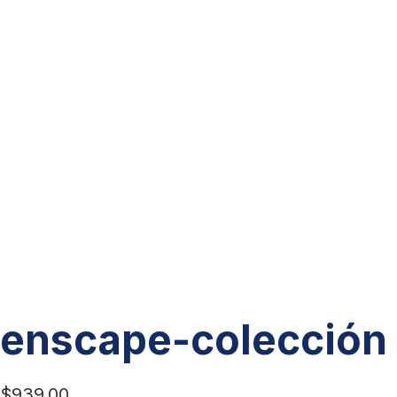
enscape-colección
$
939.00